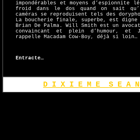
impondérables et moyens d’espionnite lé
froid dans le dos quand on sait qu’
caméras se reproduisent tels des doryph
La boucherie finale, superbe, est digne
Brian De Palma. Will Smith est un avoca
convaincant et plein d’humour, et 
rappelle Macadam Cow-Boy, déjà si loin…
Entracte…
D I X I E M E S E A N