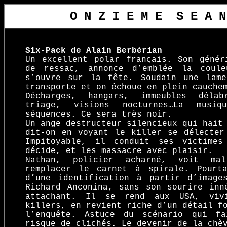
O N Z I E M E
_
S E A N
Six-Pack de Alain Berbérian
Un excellent polar français. Son génér
de ressac, annonce d’emblée la coule
s’ouvre sur la fête. Soudain une lam
transporte et on échoue en plein cauche
Décharges, hangars, immeubles déla
triage, visions nocturnes…La musi
séquences. Ce sera très noir.
Un ange destructeur silencieux qui hait
dit-on en voyant le killer se délecter
Impitoyable, il conduit ses victime
décide, et les massacre avec plaisir.
Nathan, policier acharné, voit mal
remplacer le carnet à spirale. Pourt
d’une identification à partir d’image
Richard Anconina, sans son sourire inn
attachant. Il se rend aux USA, viv
killers, en revient riche d’un détail f
l’enquête. Astuce du scénario qui fa
risque de clichés. Le devenir de la chè