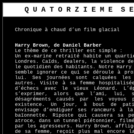
Q U A T O R Z I E M E
_
S E
Chronique à chaud d’un film glacial
Harry Brown, de Daniel Barber
Le thème de ce thriller est simple :
Un ex-marine retraité habite un quarti
Londres. Caïds, dealers, la violence de
le quotidien des habitants. Notre Harry
semble ignorer ce qui se déroule à pro
lui. Ses journées sont calquées les
autres. Visite à sa femme hospitalisé
d’échecs avec le vieux Léonard. L’é
s’exprimer, alors que l’ami, lui, 
désagréments causés par les voyous p
existence. Un jour, à bout de pati
envisage d’endiguer ses rancœurs à l
baïonnette. Riposte qui causera sa p
atroce, dans un tunnel piétonnier, film
par les agresseurs. Harry Brown, afflig
de sa femme, reçoit plus mal encore l