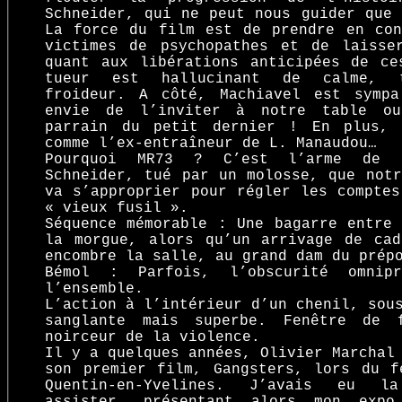
Schneider, qui ne peut nous guider que 
La force du film est de prendre en con
victimes de psychopathes et de laisse
quant aux libérations anticipées de ce
tueur est hallucinant de calme, t
froideur. A côté, Machiavel est symp
envie de l’inviter à notre table o
parrain du petit dernier ! En plus, 
comme l’ex-entraîneur de L. Manaudou…
Pourquoi MR73 ? C’est l’arme de l
Schneider, tué par un molosse, que notr
va s’approprier pour régler les comptes
« vieux fusil ».
Séquence mémorable : Une bagarre entre 
la morgue, alors qu’un arrivage de cad
encombre la salle, au grand dam du prép
Bémol : Parfois, l’obscurité omnipr
l’ensemble.
L’action à l’intérieur d’un chenil, sou
sanglante mais superbe. Fenêtre de 
noirceur de la violence.
Il y a quelques années, Olivier Marchal
son premier film, Gangsters, lors du f
Quentin-en-Yvelines. J’avais eu l