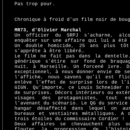
Pas trop pour.
Chronique à froid d’un film noir de bou
MR73, d’Olivier Marchal
Un officier du SRPJ s’acharne, alc
enquêter sur une affaire qui lui a été 
Un double homicide, 25 ans plus tôt
s’apprête à être libéré…
Le film ne fait pas dans la dentelle
générique s’étire sur fond de braqua
nuit, à Marseille. Un forcené ivre. D
exceptionnel, à nous donner envie de se
l’affiche, nous savons qu’il est fli
enlève l’effet de surprise lors de l’i
GIGN. Qu’importe, ce Louis Schneider n
de surprises. Décors intérieurs ou exté
visages des protagonistes, tout e
l’avenant du scénario. Le QG du service
hangar désaffecté dans lequel on aur
bureaux et vestiaires métalliques. A 
trois étoiles du commissaire Cordier !
Deux affaires se chevauchent plus o
flouter la progression de l’histo