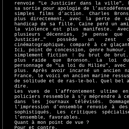
renvoie ″Le Justicier dans la ville″, 
sa sortie pour apologie de l’autodéfens
simples films d’action. Charles Bron
plus directement, avec la perte de s
handicap de sa fille. Caine perd un ami
la violence est plus manifeste. Ave
plusieurs décennies, je pense que
Justicier…″ possède un zest d
cinématographique, comparé à ce glaçan
Ici, point de concession, genre humour,
simplement fiction ! Du brut de brut
plus raide que Bronson. La loi du
personnage de ″La loi du Milieu″, avec 
plus. Après avoir incarné un ancien n
France, le voici en ancien marine ressu
de solitude et de ras-le-bol. Quel bel 
dire.
Les vues de l’affrontement ultime en
policiers ressemble à s’y méprendre à c
dans les journaux télévisés. Domm
l’impression d’ensemble renvoie à des
sophistiqués. Les critiques spéciali
l’ensemble, favorables.
Quant à mon point de vue ?
Pour et contre.