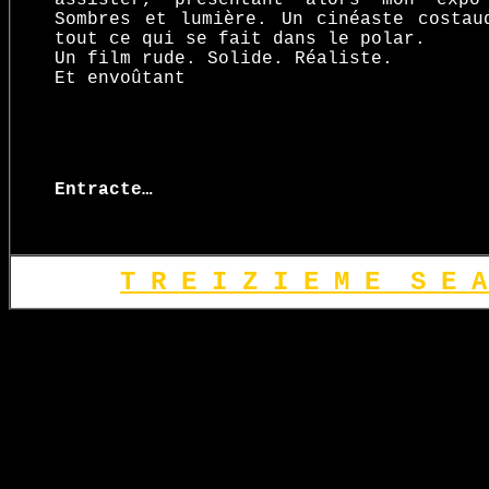
assister, présentant alors mon expo
Sombres et lumière. Un cinéaste costau
tout ce qui se fait dans le polar.
Un film rude. Solide. Réaliste.
Et envoûtant
Entracte…
T R E I Z I E M E S E A