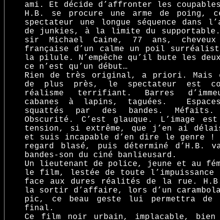
ami. Et décide d’affronter les coupable
H.B. se procure une arme de poing, c
spectateur une longue séquence dans l’
de junkies, à la limite du supportable.
sir Michael Caine, 77 ans, cheveux
française d’un calme un poil surréalist
la pilule. N’empêche qu’il bute les deu
ce n’est qu’un début…
Rien de très original, a priori. Mais 
de plus près, le spectateur est c
réalisme terrifiant. Barres d’imme
cabanes à lapins, taguées. Espaces
squattés par des bandes. Méfaits. 
Obscurité. C’est glauque. L’image es
tension, si extrême, que j’en ai délai
et suis incapable d’en dire le genre ! 
regard blasé, puis déterminé d’H.B. v
bandes-son du ciné banlieusard.
Un lieutenant de police, jeune et au fé
le film, lestée de toute l’impuissance 
face aux dures réalités de la rue. H.B
la sortir d’affaire, lors d’un carambol
pic, ce beau geste lui permettra de 
final.
Ce film noir urbain, implacable, bien