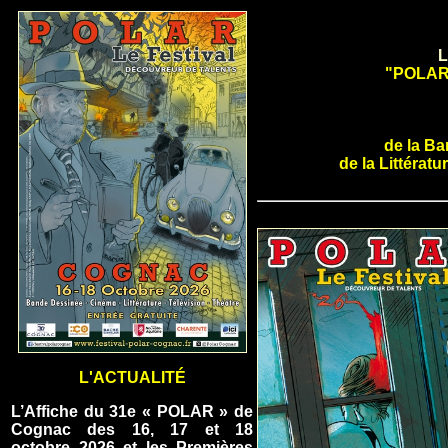
L
"POLAR"
de la B
de la Littératu
L'ACTUALIT
É
L’Affiche du 31e « POLAR » de
Cognac des 16, 17 et 18
octobre 2026 et les Premières