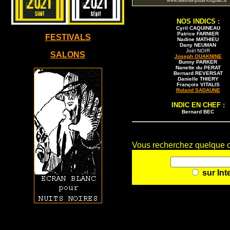
NOS INDICS :
Cyril CAQUINEAU
Patrice FARNIER
FESTIVALS
Nadine MATHIEU
Dany NEUMAN
Joël NOIR
SALONS
Joseph OUAKNINE
Bunny PARKER
Nanette du PERAT
Bernard REVERSAT
Danielle THIERY
François VITALIS
Roland SADAUNE
INDIC EN CHEF :
Bernard BEC
Vous recherchez quelque ch
sur Int